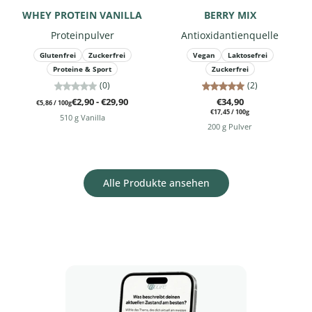
WHEY PROTEIN VANILLA
BERRY MIX
Proteinpulver
Antioxidantienquelle
Glutenfrei
Zuckerfrei
Vegan
Laktosefrei
Proteine & Sport
Zuckerfrei
(0)
(2)
€2,90 - €29,90
€34,90
€5,86
/
100g
€17,45
/
100g
510 g Vanilla
200 g Pulver
Alle Produkte ansehen