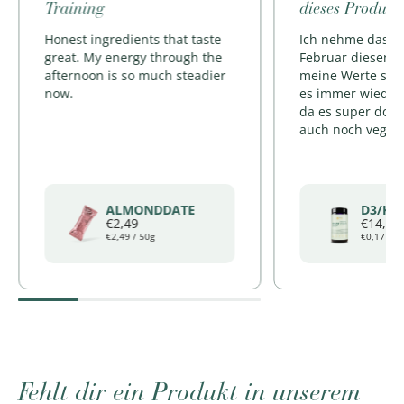
Training
dieses Produkt
Honest ingredients that taste
Ich nehme das D3
great. My energy through the
Februar diesen J
afternoon is so much steadier
meine Werte sin
now.
es immer wieder
da es super dosie
auch noch vegan
ALMONDDATE
D3/K2
€2,49
€14,90
€2,49
/
50g
€0,17
/
Ka
Fehlt dir ein Produkt in unserem