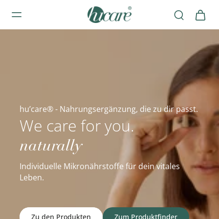
kelt
•
Kostenloser Versand ab 50 €
•
30 Tage Rückgaberecht
•
In Deu
hu’care® - Nahrungsergänzung, die zu dir passt.
We care for you.
naturally
Individuelle Mikronährstoffe für dein vitales
Leben.
Zu den Produkten
Zum Produktfinder