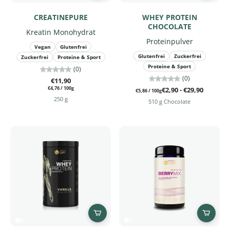
CREATINEPURE
WHEY PROTEIN
CHOCOLATE
Kreatin Monohydrat
Proteinpulver
Vegan
Glutenfrei
Glutenfrei
Zuckerfrei
Zuckerfrei
Proteine & Sport
Proteine & Sport
(0)
(0)
€11,90
€4,76
/
100g
€2,90 - €29,90
€5,86
/
100g
250 g
510 g Chocolate